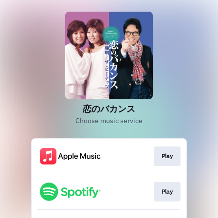
恋のバカンス
Choose music service
Play
Play