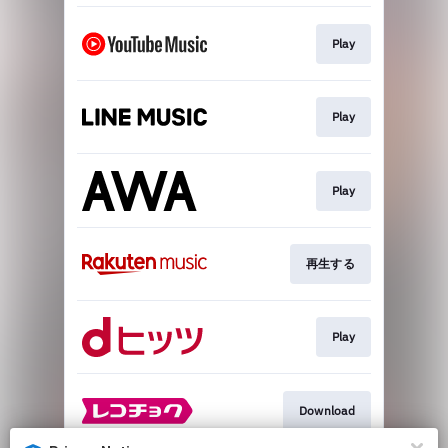
Play
Play
Play
再生する
Play
Download