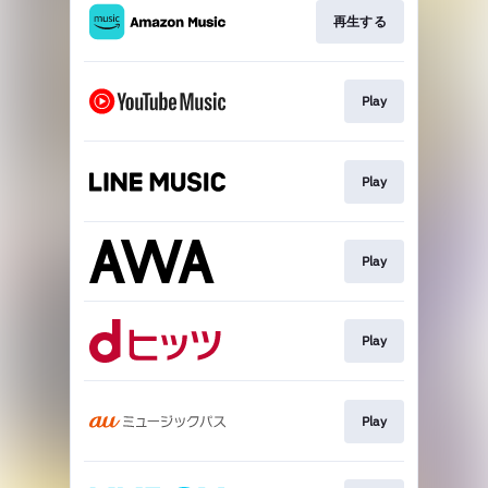
再生する
Play
Play
Play
Play
Play