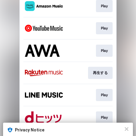
Play
Play
Play
再生する
Play
Play
Privacy Notice