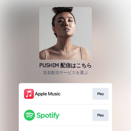
PUSHIM 配信はこちら
音楽配信サービスを選ぶ
Play
Play