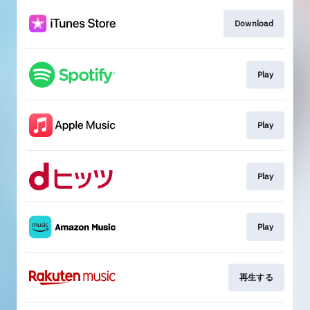
Download
Play
Play
Play
Play
再生する